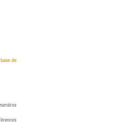
a base de
/numéros
férences