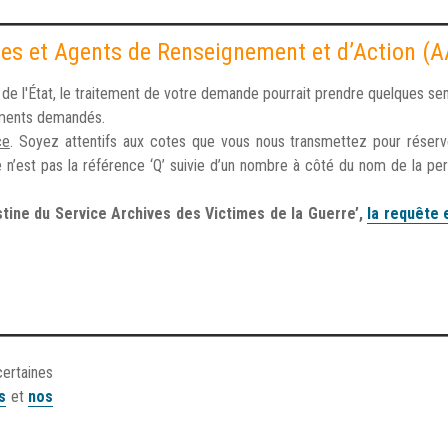
vices et Agents de Renseignement et d’Action (
é de l'État, le traitement de votre demande pourrait prendre quelques se
cuments demandés.
ce
. Soyez attentifs aux cotes que vous nous transmettez pour réserve
e n’est pas la référence ‘Q’ suivie d’un nombre à côté du nom de la pe
stine du Service Archives des Victimes de la Guerre’,
la requête 
certaines
s
et
nos