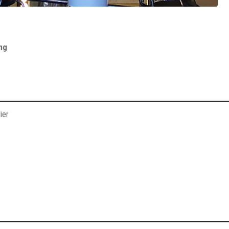
ng
ier