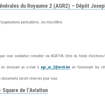
 générales du Royaume 2 (AGR2) –
Dépôt Josep
rganisations particulières ; les microfilms.
ue vous souhaitez consulter via AGATHA (titre du fonds d’archives
 en envoyant un e-mail à
agr_ar_2@arch.be
en fournissant les ré
s documents seront réservés pour vous.
 Square de l’Aviation