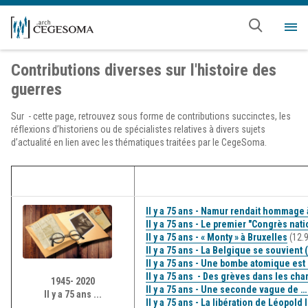
Aller au contenu principal
Me
Contributions diverses sur l'histoire des
guerres
Sur - cette page, retrouvez sous forme de contributions succinctes, les
réflexions d’historiens ou de spécialistes relatives à divers sujets
d’actualité en lien avec les thématiques traitées par le CegeSoma.
Il y a 75 ans - Namur rendait hommage
Il y a 75 ans - Le premier "Congrès nat
Il y a 75 ans - « Monty » à Bruxelles
(12.9
Il y a 75 ans - La Belgique se souvient 
Il y a 75 ans - Une bombe atomique est
Il y a 75 ans - Des grèves dans les c
1945- 2020
Il y a 75 ans - Une seconde vague de …
Il y a 75 ans ...
Il y a 75 ans - La libération de Léopold 