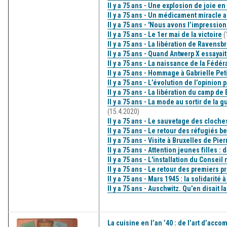
Il y a 75 ans - Une explosion de joie en
Il y a 75 ans - Un médicament miracle a
Il y a 75 ans - 'Nous avons l’impression
Il y a 75 ans - Le 1er mai de la victoire
(
Il y a 75 ans - La libération de Ravens
Il y a 75 ans - Quand Antwerp X essayai
Il y a 75 ans - La naissance de la Fédé
Il y a 75 ans - Hommage à Gabrielle Pet
Il y a 75 ans - L’évolution de l’opinio
Il y a 75 ans - La libération du camp d
Il y a 75 ans - La mode au sortir de la
(15.4.2020)
Il y a 75 ans - Le sauvetage des cloche
Il y a 75 ans - Le retour des réfugiés
Il y a 75 ans - Visite à Bruxelles de 
Il y a 75 ans - Attention jeunes filles :
Il y a 75 ans - L'installation du Conseil
Il y a 75 ans - Le retour des premiers 
Il y a 75 ans - Mars 1945 : la solidarit
Il y a 75 ans - Auschwitz. Qu’en disait 
La cuisine en l’an ’40 : de l’art d’ac