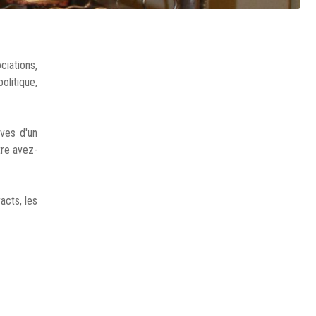
ciations,
olitique,
ives d'un
tre avez-
acts, les