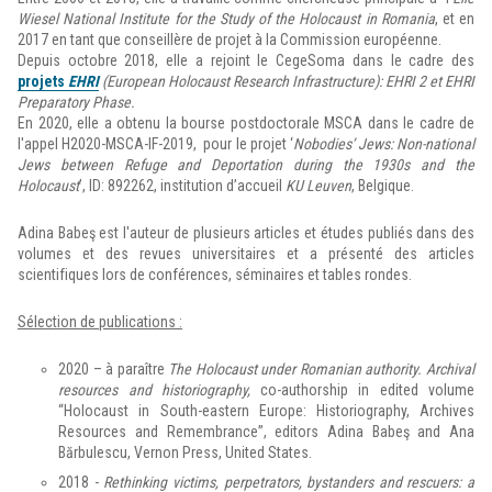
Wiesel National Institute for the Study of the Holocaust in Romania
, et en
2017 en tant que conseillère de projet à la Commission européenne.
Depuis octobre 2018, elle a rejoint le CegeSoma dans le cadre des
projets
EHRI
(European Holocaust Research Infrastructure): EHRI 2 et EHRI
Preparatory Phase.
En 2020, elle a obtenu la bourse postdoctorale MSCA dans le cadre de
l'appel H2020-MSCA-IF-2019, pour le projet ‘
Nobodies’ Jews: Non-national
Jews between Refuge and Deportation during the 1930s and the
Holocaust
’, ID: 892262, institution d’accueil
KU Leuven
, Belgique.
Adina Babeş est l'auteur de plusieurs articles et études publiés dans des
volumes et des revues universitaires et a présenté des articles
scientifiques lors de conférences, séminaires et tables rondes.
Sélection de publications :
2020 – à paraître
The Holocaust under Romanian authority. Archival
resources and historiography,
co-authorship in edited volume
“Holocaust in South-eastern Europe: Historiography, Archives
Resources and Remembrance”, editors Adina Babeş and Ana
Bărbulescu, Vernon Press, United States.
2018 -
Rethinking victims, perpetrators, bystanders and rescuers: a