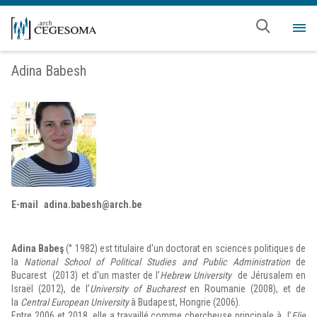
Aller au contenu principal
Me
Adina Babesh
E-mail
adina.babesh@arch.be
Adina Babeş
(° 1982) est titulaire d'un doctorat en sciences politiques de
la
National School of Political Studies and Public Administration
de
Bucarest (2013) et d'un master de l’
Hebrew University
de Jérusalem en
Israël (2012), de l’
University of Bucharest
en Roumanie (2008), et de
la
Central European University
à Budapest, Hongrie (2006).
Entre 2006 et 2018, elle a travaillé comme chercheuse principale à l’
Elie