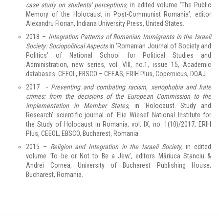
case study on students' perceptions,
in edited volume ‘The Public
Memory of the Holocaust in Post-Communist Romania’, editor
Alexandru Florian, Indiana University Press, United States.
2018 –
Integration Patterns of Romanian Immigrants in the Israeli
Society: Sociopolitical Aspects
in ‘Romanian Journal of Society and
Politics’ of National School for Political Studies and
Administration, new series, vol. VIII, no.1, issue 15, Academic
databases: CEEOL, EBSCO – CEEAS, ERIH Plus, Copernicus, DOAJ.
2017 -
Preventing and combating racism, xenophobia and hate
crimes: from the decisions of the European Commission to the
implementation in Member States
, in 'Holocaust. Study and
Research' scientific journal of 'Elie Wiesel' National Institute for
the Study of Holocaust in Romania, vol. IX, no. 1(10)/2017, ERIH
Plus, CEEOL, EBSCO, Bucharest, Romania.
2015 –
Religion and Integration in the Israeli Society
, in edited
volume ʽTo be or Not to Be a Jew’, editors Măriuca Stanciu &
Andrei Cornea, University of Bucharest Publishing House,
Bucharest, Romania.