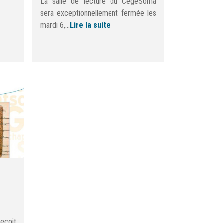
La salle de lecture du CegeSoma
sera exceptionnellement fermée les
mardi 6,...
Lire la suite
eçoit