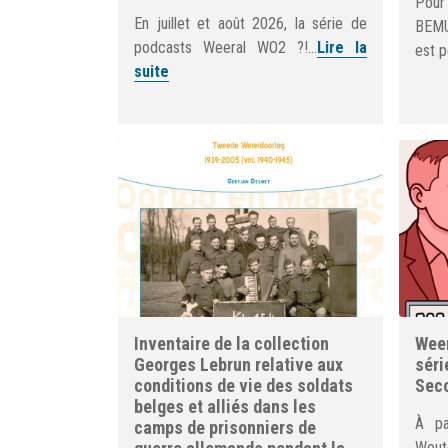
Pour
En juillet et août 2026, la série de
BEMU
podcasts Weeral WO2 ?!...
Lire la
est p
suite
Inventaire de la collection
Weer
Georges Lebrun relative aux
séri
conditions de vie des soldats
Seco
belges et alliés dans les
À pa
camps de prisonniers de
Woute