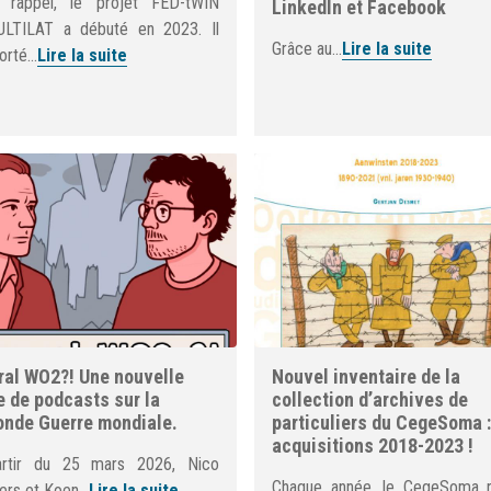
 rappel, le projet FED-tWIN
LinkedIn et Facebook
LTILAT a débuté en 2023. Il
Grâce au...
Lire la suite
orté...
Lire la suite
al WO2?! Une nouvelle
Nouvel inventaire de la
e de podcasts sur la
collection d’archives de
nde Guerre mondiale.
particuliers du CegeSoma :
acquisitions 2018-2023 !
rtir du 25 mars 2026, Nico
Chaque année, le CegeSoma r
rs et Koen...
Lire la suite