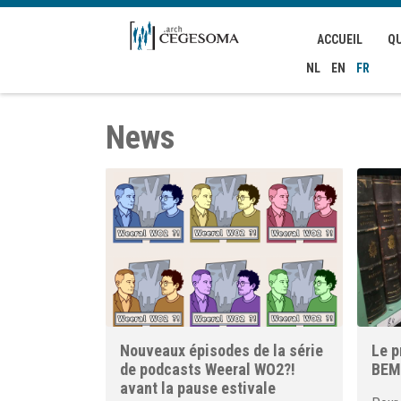
Aller au contenu principal
ACCUEIL
Q
NL
EN
FR
News
Nouveaux épisodes de la série
Le p
de podcasts Weeral WO2?!
BEM
avant la pause estivale