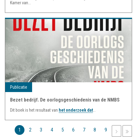
Kamer van...
Publicatie
Bezet bedrijf. De oorlogsgeschiedenis van de NMBS
Dit boek is het resultaat van
het onderzoek dat
...
Pagina's
1
2
3
4
5
6
7
8
9
VOLGEN
LA
›