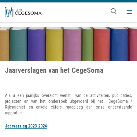
Overslaan en naar de inhoud gaan
Me
Jaarverslagen van het CegeSoma
Als u een jaarlijks overzicht wenst van de activiteiten, publicaties,
projecten en van het onderzoek uitgevoerd bij het CegeSoma /
Rijksarchief en enkele cijfers, raadpleeg dan onze onderstaande
rapporten !
Jaarverslag 2023-2024