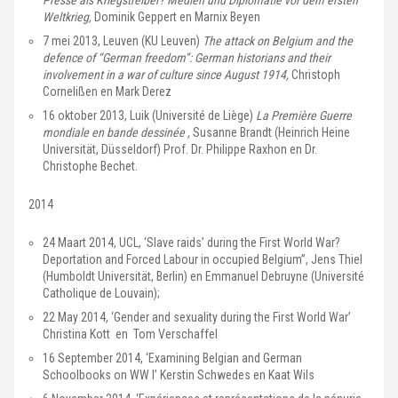
Presse als Kriegstreiber? Medien und Diplomatie vor dem ersten
Weltkrieg,
Dominik Geppert en Marnix Beyen
7 mei 2013, Leuven (KU Leuven)
The attack on Belgium and the
defence of “German freedom”: German historians and their
involvement in a war of culture since August 1914,
Christoph
Cornelißen en Mark Derez
16 oktober 2013, Luik (Université de Liège)
La Première Guerre
mondiale en bande dessinée ,
Susanne Brandt (Heinrich Heine
Universität, Düsseldorf) Prof. Dr. Philippe Raxhon en Dr.
Christophe Bechet.
2014
24 Maart 2014, UCL, ‘Slave raids’ during the First World War?
Deportation and Forced Labour in occupied Belgium”, Jens Thiel
(Humboldt Universität, Berlin) en Emmanuel Debruyne (Université
Catholique de Louvain);
22 May 2014, ‘Gender and sexuality during the First World War’
Christina Kott en Tom Verschaffel
16 September 2014, ‘Examining Belgian and German
Schoolbooks on WW I’ Kerstin Schwedes en Kaat Wils