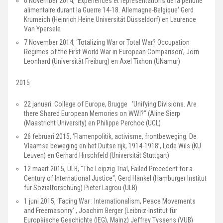
6 November 2014, ‘Expériences et représentations de la pénurie
alimentaire durant la Guerre 14-18. Allemagne-Belgique‘ Gerd
Krumeich (Heinrich Heine Universität Düsseldorf) en Laurence
Van Ypersele
7 November 2014, ‘Totalizing War or Total War? Occupation
Regimes of the First World War in European Comparison’, Jörn
Leonhard (Universität Freiburg) en Axel Tixhon (UNamur)
2015
22 januari College of Europe, Brugge ‘Unifying Divisions. Are
there Shared European Memories on WWI?" (Aline Sierp
(Maastricht University) en Philippe Perchoc (UCL)
26 februari 2015, ‘Flamenpolitik, activisme, frontbeweging. De
Vlaamse beweging en het Duitse rijk, 1914-1918’, Lode Wils (KU
Leuven) en Gerhard Hirschfeld (Universität Stuttgart)
12 maart 2015, ULB, "The Leipzig Trial, Failed Precedent for a
Century of International Justice", Gerd Hankel (Hamburger Institut
für Sozialforschung) Pieter Lagrou (ULB)
1 juni 2015, ‘Facing War : Internationalism, Peace Movements
and Freemasonry’ , Joachim Berger (Leibniz-Institut für
Europäische Geschichte (IEG), Mainz) Jeffrey Tyssens (VUB)