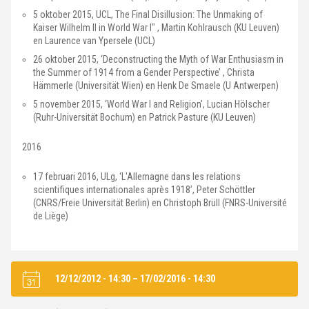
5 oktober 2015, UCL, The Final Disillusion: The Unmaking of
Kaiser Wilhelm II in World War I" , Martin Kohlrausch (KU Leuven)
en Laurence van Ypersele (UCL)
26 oktober 2015, ‘Deconstructing the Myth of War Enthusiasm in
the Summer of 1914 from a Gender Perspective’ , Christa
Hämmerle (Universität Wien) en Henk De Smaele (U Antwerpen)
5 november 2015, ‘World War I and Religion’, Lucian Hölscher
(Ruhr-Universität Bochum) en Patrick Pasture (KU Leuven)
2016
17 februari 2016, ULg, ‘L'Allemagne dans les relations
scientifiques internationales après 1918’, Peter Schöttler
(CNRS/Freie Universität Berlin) en Christoph Brüll (FNRS-Université
de Liège)
12/12/2012 - 14:30
–
17/02/2016 - 14:30