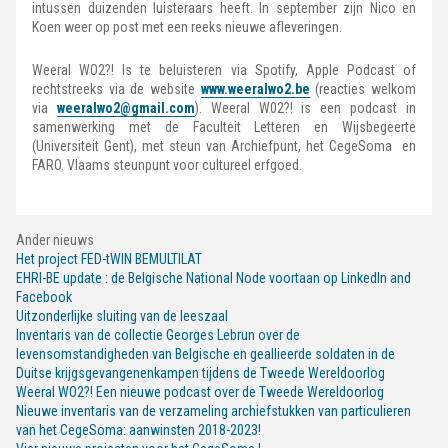
intussen duizenden luisteraars heeft. In september zijn Nico en
Koen weer op post met een reeks nieuwe afleveringen.
Weeral WO2?! Is te beluisteren via Spotify, Apple Podcast of
rechtstreeks via de website
www.weeralwo2.be
(reacties welkom
via
weeralwo2@gmail.com
). Weeral W02?! is een podcast in
samenwerking met de Faculteit Letteren en Wijsbegeerte
(Universiteit Gent), met steun van Archiefpunt, het CegeSoma en
FARO. Vlaams steunpunt voor cultureel erfgoed.
Ander nieuws
Het project FED-tWIN BEMULTILAT
EHRI-BE update : de Belgische National Node voortaan op LinkedIn and
Facebook
Uitzonderlijke sluiting van de leeszaal
Inventaris van de collectie Georges Lebrun over de
levensomstandigheden van Belgische en geallieerde soldaten in de
Duitse krijgsgevangenenkampen tijdens de Tweede Wereldoorlog
Weeral WO2?! Een nieuwe podcast over de Tweede Wereldoorlog
Nieuwe inventaris van de verzameling archiefstukken van particulieren
van het CegeSoma: aanwinsten 2018-2023!