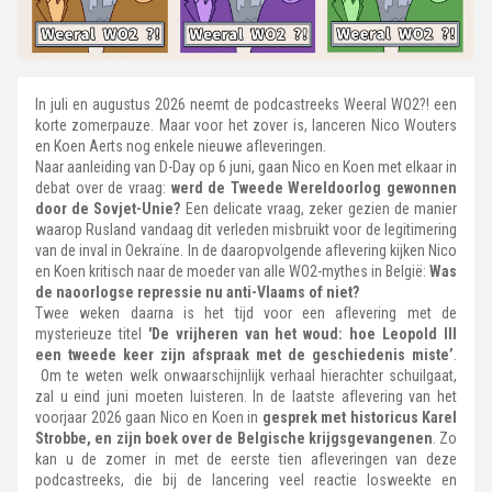
In juli en augustus 2026 neemt de podcastreeks Weeral WO2?! een
korte zomerpauze. Maar voor het zover is, lanceren Nico Wouters
en Koen Aerts nog enkele nieuwe afleveringen.
Naar aanleiding van D-Day op 6 juni, gaan Nico en Koen met elkaar in
debat over de vraag:
werd de Tweede Wereldoorlog gewonnen
door de Sovjet-Unie?
Een delicate vraag, zeker gezien de manier
waarop Rusland vandaag dit verleden misbruikt voor de legitimering
van de inval in Oekraïne. In de daaropvolgende aflevering kijken Nico
en Koen kritisch naar de moeder van alle WO2-mythes in België:
Was
de naoorlogse repressie nu anti-Vlaams of niet?
Twee weken daarna is het tijd voor een aflevering met de
mysterieuze titel
'De vrijheren van het woud: hoe Leopold III
een tweede keer zijn afspraak met de geschiedenis miste’
.
Om te weten welk onwaarschijnlijk verhaal hierachter schuilgaat,
zal u eind juni moeten luisteren. In de laatste aflevering van het
voorjaar 2026 gaan Nico en Koen in
gesprek met historicus Karel
Strobbe, en zijn boek over de Belgische krijgsgevangenen
. Zo
kan u de zomer in met de eerste tien afleveringen van deze
podcastreeks, die bij de lancering veel reactie losweekte en