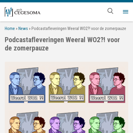
Overslaan en naar de inhoud gaan
Me
Home
»
News
»
Podcastafleveringen Weeral WO2?! voor de zomerpauze
Podcastafleveringen Weeral WO2?! voor
de zomerpauze