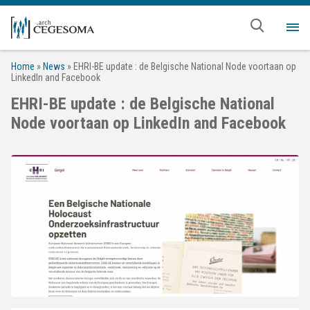
Overslaan en naar de inhoud gaan
Me
Home
»
News
»
EHRI-BE update : de Belgische National Node voortaan op
LinkedIn and Facebook
EHRI-BE update : de Belgische National
Node voortaan op LinkedIn and Facebook