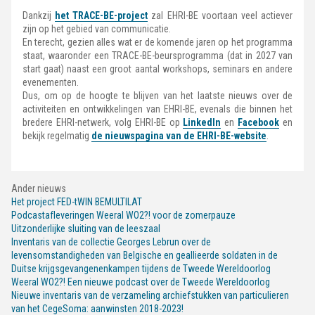
Dankzij
het TRACE-BE-project
zal EHRI-BE voortaan veel actiever
zijn op het gebied van communicatie.
En terecht, gezien alles wat er de komende jaren op het programma
staat, waaronder een TRACE-BE-beursprogramma (dat in 2027 van
start gaat) naast een groot aantal workshops, seminars en andere
evenementen.
Dus, om op de hoogte te blijven van het laatste nieuws over de
activiteiten en ontwikkelingen van EHRI-BE, evenals die binnen het
bredere EHRI-netwerk, volg EHRI-BE op
LinkedIn
en
Facebook
en
bekijk regelmatig
de nieuwspagina van de EHRI-BE-website
.
Ander nieuws
Het project FED-tWIN BEMULTILAT
Podcastafleveringen Weeral WO2?! voor de zomerpauze
Uitzonderlijke sluiting van de leeszaal
Inventaris van de collectie Georges Lebrun over de
levensomstandigheden van Belgische en geallieerde soldaten in de
Duitse krijgsgevangenenkampen tijdens de Tweede Wereldoorlog
Weeral WO2?! Een nieuwe podcast over de Tweede Wereldoorlog
Nieuwe inventaris van de verzameling archiefstukken van particulieren
van het CegeSoma: aanwinsten 2018-2023!