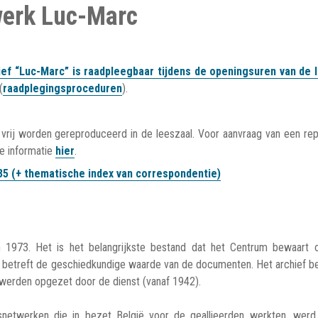
werk Luc-Marc
ief “Luc-Marc” is raadpleegbaar tijdens de openingsuren van de 
(
raadplegingsproceduren
).
vrij worden gereproduceerd in de leeszaal. Voor aanvraag van een rep
e informatie
hier
.
35
(+ thematische index van correspondentie)
 1973. Het is het belangrijkste bestand dat het Centrum bewaart 
at betreft de geschiedkundige waarde van de documenten. Het archief be
e werden opgezet door de dienst (vanaf 1942).
ngsnetwerken die in bezet België voor de geallieerden werkten, werd