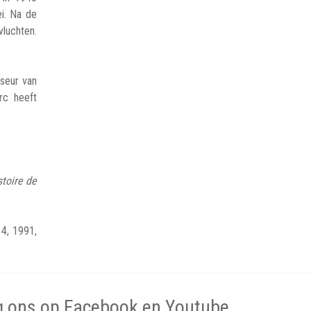
ei. Na de
luchten.
iseur van
rc heeft
.
stoire de
14, 1991,
g ons op Facebook en Youtube