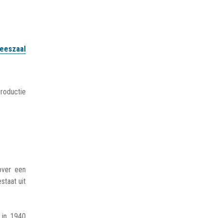
leeszaal
roductie
over een
staat uit
 in 1940