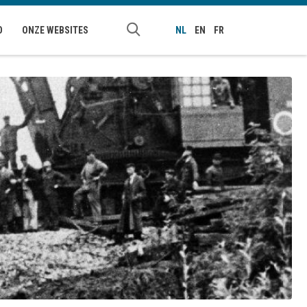
O
ONZE WEBSITES
NL
EN
FR