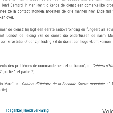
enri Bernard. In vier jaar tijd kende de dienst een opmerkelijke gro
mee ze in contact stonden, moesten de drie mannen naar Engeland v
aken over.
ar de dienst: hij legt een eerste radioverbinding en fungeert als adv
eemt Londot de leiding van de dienst die ondertussen de naam Ma
 een arrestatie. Onder zijn leiding zal de dienst een hoge vlucht kennen
pects des problèmes de commandement et de liaison", in :
Cahiers d’Hi
7 (partie 1 et partie 2).
s Marc", in :
Cahiers d’Histoire de la Seconde Guerre mondiale
, n° 
rtie).
Vol
Toegankelijkheidsverklaring