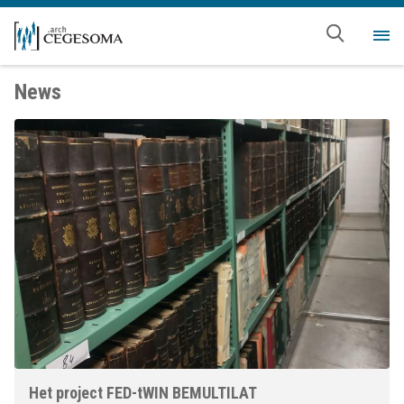
Overslaan en naar de inhoud gaan
Me
News
Het project FED-tWIN BEMULTILAT