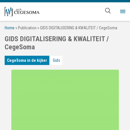
Overslaan en naar de inhoud gaan
Me
Home
»
Publication
»
GIDS DIGITALISERING & KWALITEIT / CegeSoma
GIDS DIGITALISERING & KWALITEIT /
CegeSoma
CegeSoma in de kijker
Gids