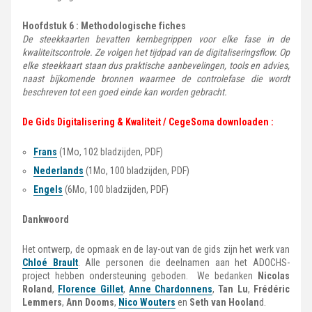
Hoofdstuk 6 : Methodologische fiches
De steekkaarten bevatten kernbegrippen voor elke fase in de
kwaliteitscontrole. Ze volgen het tijdpad van de digitaliseringsflow. Op
elke steekkaart staan dus praktische aanbevelingen, tools en advies,
naast bijkomende bronnen waarmee de controlefase die wordt
beschreven tot een goed einde kan worden gebracht.
De Gids Digitalisering & Kwaliteit / CegeSoma downloaden
:
Frans
(1Mo, 102 bladzijden, PDF)
Nederlands
(1Mo, 100 bladzijden, PDF)
Engels
(6Mo, 100 bladzijden, PDF)
Dankwoord
Het ontwerp, de opmaak en de lay-out van de gids zijn het werk van
Chloé Brault
. Alle personen die deelnamen aan het ADOCHS-
project hebben ondersteuning geboden. We bedanken
Nicolas
Roland
,
Florence Gillet
,
Anne Chardonnens
,
Tan Lu
,
Frédéric
Lemmers
,
Ann Dooms
,
Nico Wouters
en
Seth van Hoolan
d.