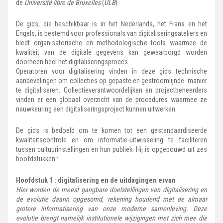
de
Université libre de Bruxelles
(
ULB
).
De gids, die beschikbaar is in het Nederlands, het Frans en het
Engels, is bestemd voor professionals van digitaliseringsateliers en
biedt organisatorische en methodologische tools waarmee de
kwaliteit van de digitale gegevens kan gewaarborgd worden
doorheen heel het digitaliseringsproces.
Operatoren voor digitalisering vinden in deze gids technische
aanbevelingen om collecties op gepaste en gestroomlijnde manier
te digitaliseren. Collectieverantwoordelijken en projectbeheerders
vinden er een globaal overzicht van de procedures waarmee ze
nauwkeuring een digitaliseringsproject kunnen uitwerken.
De gids is bedoeld om te komen tot een gestandaardiseerde
kwaliteitscontrole en om informatie-uitwisseling te faciliteren
tussen cultuurinstellingen en hun publiek. Hij is opgebouwd uit zes
hoofdstukken :
Hoofdstuk 1 : digitalisering en de uitdagingen ervan
Hier worden de meest gangbare doelstellingen van digitalisering en
de evolutie daarin opgesomd, rekening houdend met de almaar
grotere informatisering van onze moderne samenleving. Deze
evolutie brengt namelijk institutionele wijzigingen met zich mee die